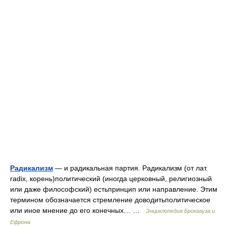
Радикализм
— и радикальная партия. Радикализм (от лат.
radix, корень)политический (иногда церковный, религиозный
или даже философский) естьпринцип или направление. Этим
термином обозначается стремление доводитьполитическое
или иное мнение до его конечных… …
Энциклопедия Брокгауза и
Ефрона