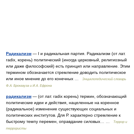
Радикализм
— I и радикальная партия. Радикализм (от лат.
radix, корень) политический (иногда церковный, религиозный
или даже философский) есть принцип или направление. Этим
термином обозначается стремление доводить политическое
или иное мнение до его конечных …
Энциклопедический словарь
Ф.А. Брокгауза и И.А. Ефрона
радикализм
— (от лат. radix корень) термин, обозначающий
политические идеи и действия, нацеленные на коренное
(радикальное) изменение существующих социальных и
политических институтов. Для Р. характерно стремление к
быстрому темпу перемен, оправдание силовых… …
Террор и
террористы