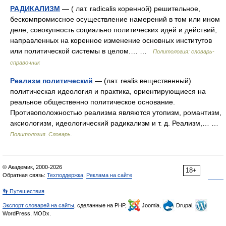
РАДИКАЛИЗМ
— ( лат. radicalis коренной) решительное,
бескомпромиссное осуществление намерений в том или ином
деле, совокупность социально политических идей и действий,
направленных на коренное изменение основных институтов
или политической системы в целом.… …
Политология: словарь-
справочник
Реализм политический
— (лат. realis вещественный)
политическая идео­логия и практика, ориентирующиеся на
реальное общественно политическое основание.
Противоположностью реализма являются утопизм, романтизм,
аксиологизм, идеологический радикализм и т. д. Реализм,… …
Политология. Словарь.
© Академик, 2000-2026
18+
Обратная связь:
Техподдержка
,
Реклама на сайте
👣 Путешествия
Экспорт словарей на сайты
, сделанные на PHP,
Joomla,
Drupal,
WordPress, MODx.