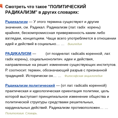
Смотреть что такое "ПОЛИТИЧЕСКИЙ
РАДИКАЛИЗМ" в других словарях:
Радикализм
— У этого термина существуют и другие
значения, см. Радикал. Радикализм (лат. radix корень)
крайняя, бескомпромиссная приверженность каким либо
взглядам, концепциям. Чаще всего употребляется в отношении
идей и действий в социально… …
Википедия
РАДИКАЛИЗМ
— (от позднелат. radicalis коренной, лат.
radix корень), социальнонолитич. идеи и действия,
направленные на решит. изменение существующих институтов.
Р. соотносит. термин, обозначающий разрыв с признанной
традицией. Исторически он… …
Философская энциклопедия
Радикализм политический
— (от лат. radicalis коренной)
практическая и идеологическая ориентация политики, цель
которой выступает принципи­альное изменение общества и
политической структуры средствами реши­тельных,
кардинальных действий. Радикализм противоположен… …
Политология. Словарь.